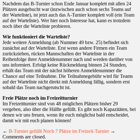
Nachdem das B-Turnier schon Ende Januar komplett mit allen 24
Plätzen ausgebucht war (inzwischen auch schon sechs Teams auf
der Warteliste), ist jetzt auch das A-Turnier komplett voll (ein Team
auf der Warteliste). Wer hier noch Interesse hat, kann es trotzdem
noch über die Warteliste probieren.
Wie funktioniert die Warteliste?
Jede weitere Anmeldung (ab Nummer 49 bzw. 25) befindet sich
zunächst auf der Warteliste. Erst wenn andere Firmen ein Team
zurückziehen, rücken Mannschaften der Warteliste in der
Reihenfolge ihrer Anmeldenummer nach und werden darüber von
uns informiert. Erfolgt keine Rückmeldung binnen 24 Stunden,
erhält das Team mit der nächst höheren Anmeldenummer die
Chance auf eine Teilnahme. Die Teilnahmegebühr wird für Teams
auf der Warteliste nicht direkt mit Anmeldung fällig, sondern erst
sobald das Team nachgerutscht ist.
Freie Plätze noch im Freizeitturnier
Im Freizeitturnier sind von 48 möglichen Plätzen bisher 29
vergeben, also über die Hälfte gefüllt. Es gibt noch Kapazitäten, bei
denen wir uns freuen, wenn ihr euch möglichst bald entscheidet,
damit wir mit euch planen können!
←
B-Turnier gefüllt
Noch 7 Plätze im Freizeit-Turnier
→
Comments are closed.